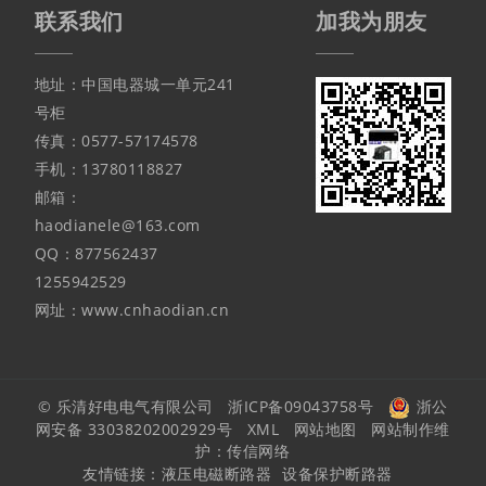
联系我们
加我为朋友
地址：中国电器城一单元241
号柜
传真：0577-57174578
手机：13780118827
邮箱：
haodianele@163.com
QQ：877562437
1255942529
网址：www.cnhaodian.cn
© 乐清好电电气有限公司
浙ICP备09043758号
浙公
网安备 33038202002929号
XML
网站地图
网站制作维
护：
传信网络
友情链接：
液压电磁断路器
设备保护断路器