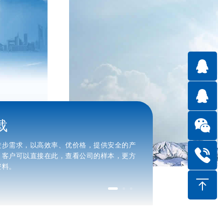
载
合作服务
进步需求，以高效率、优价格，提供安全的产
诚挚地感谢新老客
。客户可以直接在此，查看公司的样本，更方
位到公司来叙旧话
资料。