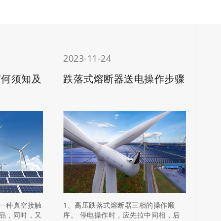
2023-11-24
202
有何须知及
跌落式熔断器送电操作步骤
真
空
一种真空接触
1、高压跌落式熔断器三相的操作顺
真空
品，同时，又
序。 停电操作时，应先拉中间相，后
且，