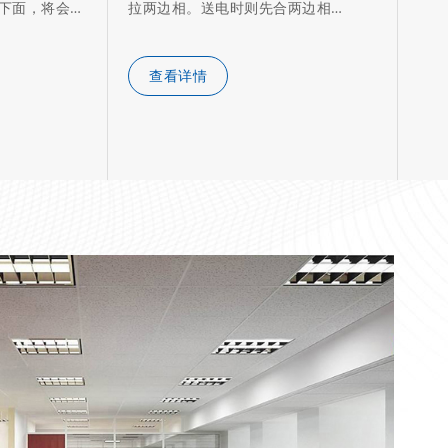
下面，将会来
拉两边相。送电时则先合两边相…
接触
其…
查看详情