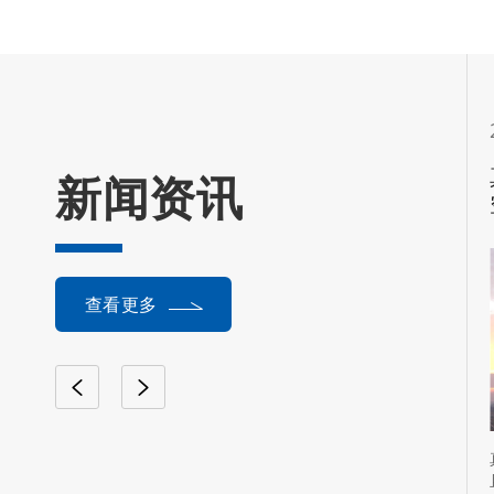
2023-11-24
器有何须知及
跌落式熔断器送电操作步骤
新闻资讯
查看更多
于这一种真空接触
1、高压跌落式熔断器三相的操作顺
站产品，同时，又
序。 停电操作时，应先拉中间相，后