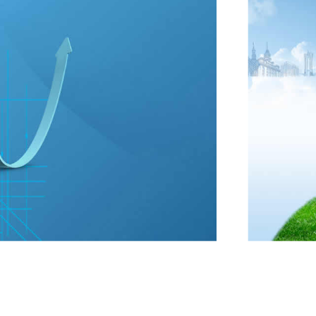
作服务
企业
感谢新老客户对我公司的关爱和支持，并热忱欢迎各
以用户所重
司来叙旧话新，到公司来指导工作!
成就客户、
信誉求发展